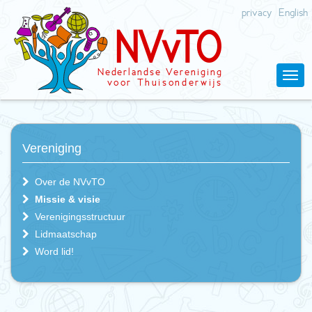
privacy
English
N
V
v
T
O
Nederlandse
V
ereniging
v
oor Thuisonderwijs
Vereniging
Over de NVvTO
Missie & visie
Verenigingsstructuur
Lidmaatschap
Word lid!