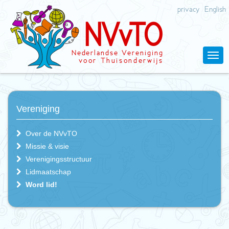
privacy
English
N
V
v
T
O
Nederlandse
V
ereniging
v
oor Thuisonderwijs
Vereniging
Over de NVvTO
Missie & visie
Verenigingsstructuur
Lidmaatschap
Word lid!