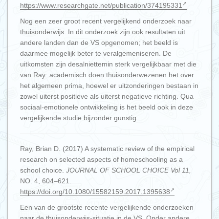
https://www.researchgate.net/publication/374195331
Nog een zeer groot recent vergelijkend onderzoek naar
thuisonderwijs. In dit onderzoek zijn ook resultaten uit
andere landen dan de VS opgenomen; het beeld is
daarmee mogelijk beter te veralgemeniseren. De
uitkomsten zijn desalniettemin sterk vergelijkbaar met die
van Ray: academisch doen thuisonderwezenen het over
het algemeen prima, hoewel er uitzonderingen bestaan in
zowel uiterst positieve als uiterst negatieve richting. Qua
sociaal-emotionele ontwikkeling is het beeld ook in deze
vergelijkende studie bijzonder gunstig.
Ray, Brian D. (2017) A systematic review of the empirical
research on selected aspects of homeschooling as a
school choice.
JOURNAL OF SCHOOL CHOICE Vol 11,
NO. 4, 604–621.
https://doi.org/10.1080/15582159.2017.1395638
Een van de grootste recente vergelijkende onderzoeken
naar de thuisonderwijs-situatie in de VS. Onder andere