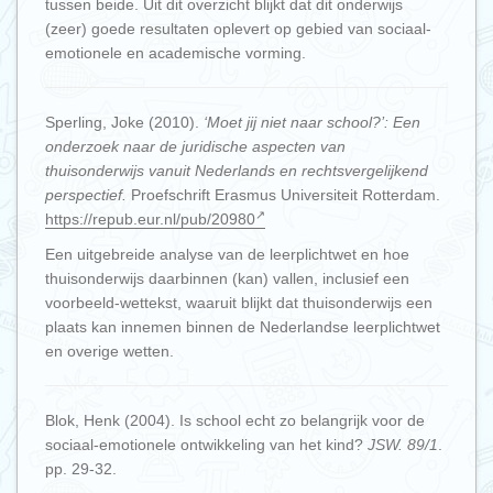
tussen beide. Uit dit overzicht blijkt dat dit onderwijs
(zeer) goede resultaten oplevert op gebied van sociaal-
emotionele en academische vorming.
Sperling, Joke (2010).
‘Moet jij niet naar school?’: Een
onderzoek naar de juridische aspecten van
thuisonderwijs vanuit Nederlands en rechtsvergelijkend
perspectief.
Proefschrift Erasmus Universiteit Rotterdam.
https://repub.eur.nl/pub/20980
Een uitgebreide analyse van de leerplichtwet en hoe
thuisonderwijs daarbinnen (kan) vallen, inclusief een
voorbeeld-wettekst, waaruit blijkt dat thuisonderwijs een
plaats kan innemen binnen de Nederlandse leerplichtwet
en overige wetten.
Blok, Henk (2004). Is school echt zo belangrijk voor de
sociaal-emotionele ontwikkeling van het kind?
JSW. 89/1
.
pp. 29-32.