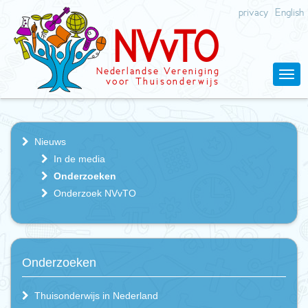
privacy
English
N
V
v
T
O
Nederlandse
V
ereniging
v
oor Thuisonderwijs
Nieuws
In de media
Onderzoeken
Onderzoek NVvTO
Onderzoeken
Thuisonderwijs in Nederland