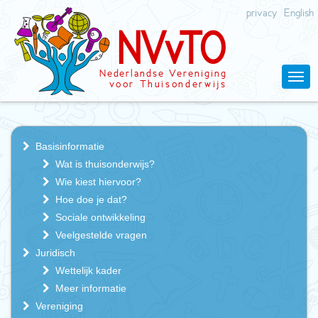
privacy
English
N
V
v
T
O
Nederlandse
V
ereniging
v
oor Thuisonderwijs
Basisinformatie
Wat is thuisonderwijs?
Wie kiest hiervoor?
Hoe doe je dat?
Sociale ontwikkeling
Veelgestelde vragen
Juridisch
Wettelijk kader
Meer informatie
Vereniging