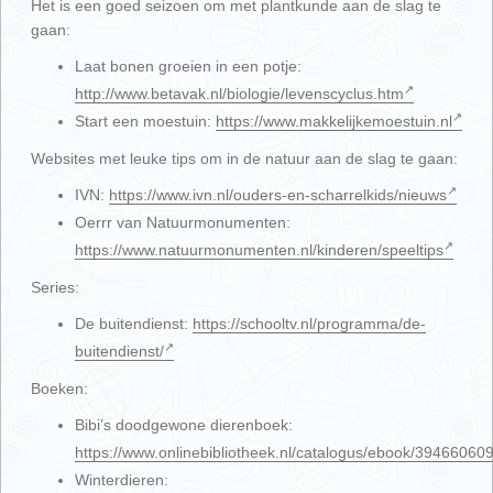
Het is een goed seizoen om met plantkunde aan de slag te
gaan:
Laat bonen groeien in een potje:
http://www.betavak.nl/biologie/levenscyclus.htm
Start een moestuin:
https://www.makkelijkemoestuin.nl
Websites met leuke tips om in de natuur aan de slag te gaan:
IVN:
https://www.ivn.nl/ouders-en-scharrelkids/nieuws
Oerrr van Natuurmonumenten:
https://www.natuurmonumenten.nl/kinderen/speeltips
Series:
De buitendienst:
https://schooltv.nl/programma/de-
buitendienst/
Boeken:
Bibi’s doodgewone dierenboek:
https://www.onlinebibliotheek.nl/catalogus/ebook/394660609
Winterdieren: