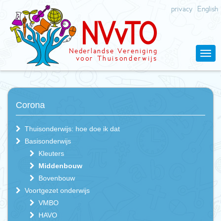
privacy
English
N
V
v
T
O
Nederlandse
V
ereniging
v
oor Thuisonderwijs
Corona
Thuisonderwijs: hoe doe ik dat
Basisonderwijs
Kleuters
Middenbouw
Bovenbouw
Voortgezet onderwijs
VMBO
HAVO